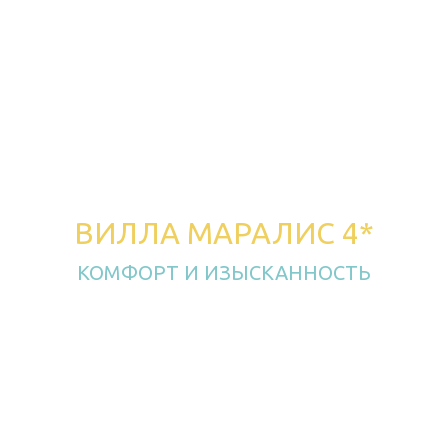
ВИЛЛА МАРАЛИС 4*
КОМФОРТ И ИЗЫСКАННОСТЬ
на Лазурном Берегу
Создан основателями ресторанного комплекса
Лазурный Берег, как продолжение воплощения
мечты семьи Симонян в лучших традициях
армянского гостеприимства.