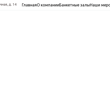
чная, д. 14
Главная
О компании
Банкетные залы
Наши мер
зурный бе
есторан армянской домашней кух