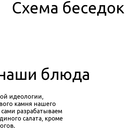
Схема беседок
 наши блюда
той идеологии,
рвого камня нашего
ы сами разрабатываем
диного салата, кроме
огов.