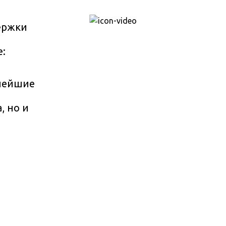
ержки
е:
снейшие
, но и