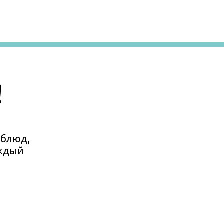
!
 блюд,
аждый