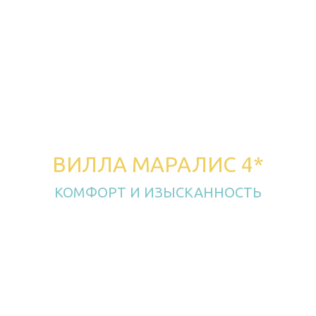
ВИЛЛА МАРАЛИС 4*
КОМФОРТ И ИЗЫСКАННОСТЬ
на Лазурном Берегу
Создан основателями ресторанного комплекса
Лазурный Берег, как продолжение воплощения
мечты семьи Симонян в лучших традициях
армянского гостеприимства.