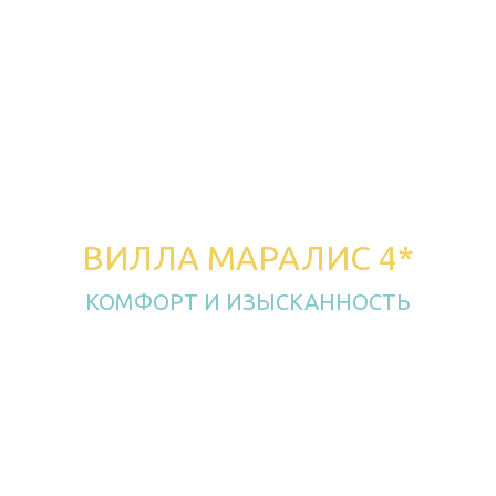
ВИЛЛА МАРАЛИС 4*
КОМФОРТ И ИЗЫСКАННОСТЬ
на Лазурном Берегу
Создан основателями ресторанного комплекса
Лазурный Берег, как продолжение воплощения
мечты семьи Симонян в лучших традициях
армянского гостеприимства.