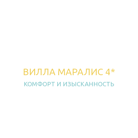
ВИЛЛА МАРАЛИС 4*
КОМФОРТ И ИЗЫСКАННОСТЬ
на Лазурном Берегу
Создан основателями ресторанного комплекса
Лазурный Берег, как продолжение воплощения
мечты семьи Симонян в лучших традициях
армянского гостеприимства.