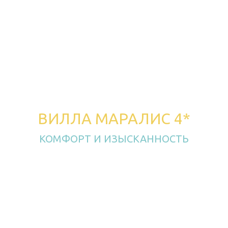
ВИЛЛА МАРАЛИС 4*
КОМФОРТ И ИЗЫСКАННОСТЬ
на Лазурном Берегу
Создан основателями ресторанного комплекса
Лазурный Берег, как продолжение воплощения
мечты семьи Симонян в лучших традициях
армянского гостеприимства.