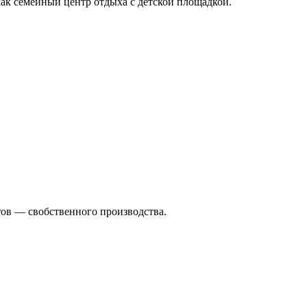
как семейный центр отдыха с детской площадкой.
тов — свобственного производства.