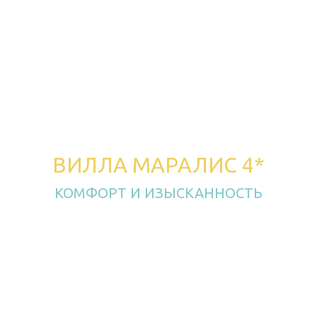
ВИЛЛА МАРАЛИС 4*
КОМФОРТ И ИЗЫСКАННОСТЬ
на Лазурном Берегу
Создан основателями ресторанного комплекса
Лазурный Берег, как продолжение воплощения
мечты семьи Симонян в лучших традициях
армянского гостеприимства.