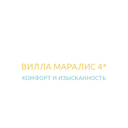
ВИЛЛА МАРАЛИС 4*
КОМФОРТ И ИЗЫСКАННОСТЬ
на Лазурном Берегу
Создан основателями ресторанного комплекса
Лазурный Берег, как продолжение воплощения
мечты семьи Симонян в лучших традициях
армянского гостеприимства.